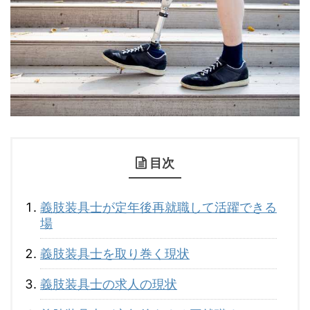
目次
義肢装具士が定年後再就職して活躍できる
場
義肢装具士を取り巻く現状
義肢装具士の求人の現状