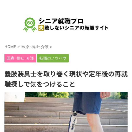
シニア・中高年の就職、転職、求人をテーマにした情報サイト
HOME
>
医療･福祉･介護
>
医療･福祉･介護
転職のノウハウ
義肢装具士を取り巻く現状や定年後の再就
職探しで気をつけること