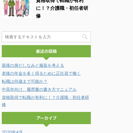
資格取得で転職が有利
に！？介護職・初任者研
修
最近の投稿
面接の身だしなみと服装を考える
老後の年金を多く得るために正社員で働く
転職は何歳まで可能か？
中高年向け、履歴書の書き方マニュアル
資格取得で転職が有利に！？介護職・初任者研
修
アーカイブ
2020年4月