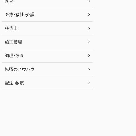
保育
医療･福祉･介護
整備士
施工管理
調理･飲食
転職のノウハウ
配送･物流