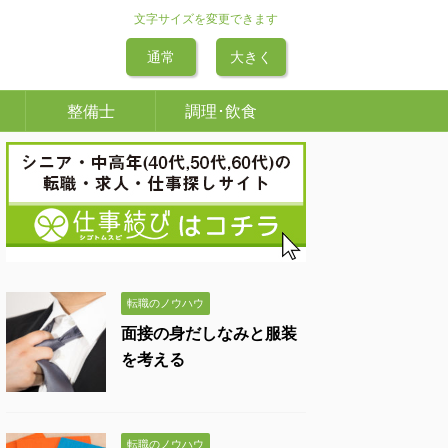
文字サイズを変更できます
通常
大きく
整備士
調理･飲食
転職のノウハウ
面接の身だしなみと服装
を考える
転職のノウハウ