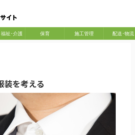
た情報サイト
･福祉･介護
保育
施工管理
配送･物流
服装を考える