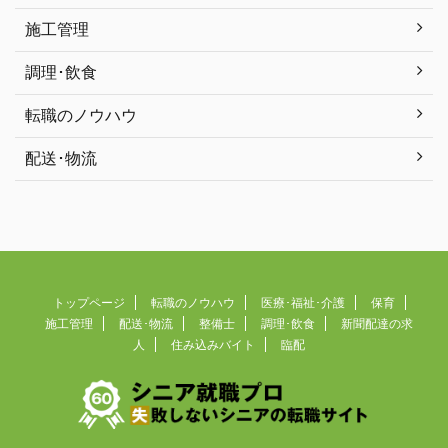
施工管理
調理･飲食
転職のノウハウ
配送･物流
トップページ
転職のノウハウ
医療･福祉･介護
保育
施工管理
配送･物流
整備士
調理･飲食
新聞配達の求
人
住み込みバイト
臨配